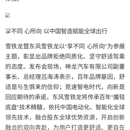
享不同 心所向 以中国智造赋能全球出行
雪铁龙暨东风雪铁龙以“享不同 心所向”为参展
主题，彰显出品牌拒绝同质化、坚守舒适驾乘
的态度。发布会现场，神龙汽车有限公司副董
事长、总经理吕海涛表示，百年品牌基因，舒
适是与生俱来的信仰；竞速智电时代，向新是
回应期待的承诺。东风雪铁龙将传承百年“魔毯
底盘”技术精髓，依托中国电动化、智能化全球
领先技术，融合股东全球优势资源，开启创新
融合的双向奔赴，为用户打造更舒适、更自在