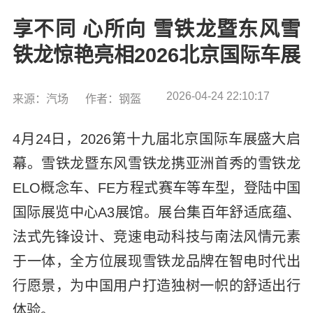
享不同 心所向 雪铁龙暨东风雪
铁龙惊艳亮相2026北京国际车展
2026-04-24 22:10:17
来源：汽场
作者：钢盔
4月24日，2026第十九届北京国际车展盛大启
幕。雪铁龙暨东风雪铁龙携亚洲首秀的雪铁龙
ELO概念车、FE方程式赛车等车型，登陆中国
国际展览中心A3展馆。展台集百年舒适底蕴、
法式先锋设计、竞速电动科技与南法风情元素
于一体，全方位展现雪铁龙品牌在智电时代出
行愿景，为中国用户打造独树一帜的舒适出行
体验。