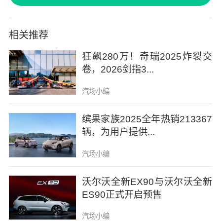
造型，融合轿跑的灵动与SUV的气场，优化风
阻系数的同时，尽显高级韵律。车尾双层鸭尾
相关推荐
设计非常独特，一层优雅，一层运动，不仅好
狂飙280万！奇瑞2025炸裂交
看，更能在高速行驶时提供稳定的下压力。
卷，2026剑指3...
汽场小编
缤果家族2025全年热销213367
辆，为用户提供...
汽场小编
沃尔沃全新EX90与沃尔沃全新
ES90正式开启预售
汽场小编