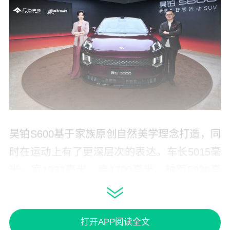
昊铂S600基于家族原创自然美学理念打造，同
时在运动上有了更深层次的表达。车长5015毫
米，宽1933毫米，高1700毫米，轴距2936毫
米，是标准的中大型SUV。从侧面看，前低后
高的姿态、一气呵成的腰线、动感立体的臀
打开APP阅读全文
线，赋予整车运动优雅气息。流光曲线的溜背